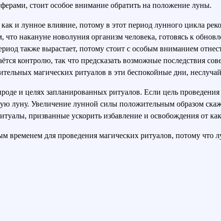
ферами, стоит особое внимание обратить на положение луны.
как и лунное влияние, потому в этот период лунного цикла реко
, что накануне новолуния организм человека, готовясь к обнов
риод также вырастает, потому стоит с особым вниманием отнест
ётся контролю, так что предсказать возможные последствия сов
ачительных магических ритуалов в эти беспокойные дни, неслуч
роде и целях запланированных ритуалов. Если цель проведения
щую луну. Увеличение лунной силы положительным образом скажет
итуалы, призванные ускорить избавление и освобождения от как
ым временем для проведения магических ритуалов, потому что лу