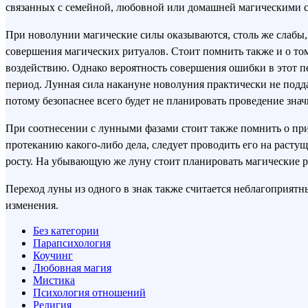
связанных с семейной, любовной или домашней магическими с
При новолунии магические силы оказываются, столь же слабы, 
совершения магических ритуалов. Стоит помнить также и о том
воздействию. Однако вероятность совершения ошибки в этот пе
период. Лунная сила накануне новолуния практически не подда
потому безопаснее всего будет не планировать проведение зн
При соотнесении с лунными фазами стоит также помнить о при
протеканию какого-либо дела, следует проводить его на расту
росту. На убывающую же луну стоит планировать магические р
Переход луны из одного в знак также считается неблагоприятн
изменения.
Без категории
Парапсихология
Коучинг
Любовная магия
Мистика
Психология отношений
Религия