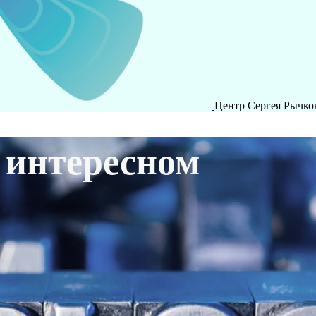
Центр Сергея Рычко
 интересном